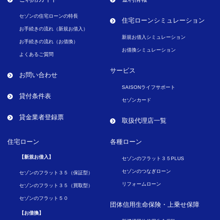
セゾンの住宅ローンの特長
住宅ローンシミュレーション
お手続きの流れ（新規お借入）
新規お借入シミュレーション
お手続きの流れ（お借換）
お借換シミュレーション
よくあるご質問
サービス
お問い合わせ
SAISONライフサポート
貸付条件表
セゾンカード
貸金業者登録票
取扱代理店一覧
住宅ローン
各種ローン
【新規お借入】
セゾンのフラット３５PLUS
セゾンのつなぎローン
セゾンのフラット３５（保証型）
リフォームローン
セゾンのフラット３５（買取型）
セゾンのフラット５０
団体信用生命保険・
上乗せ保障
【お借換】