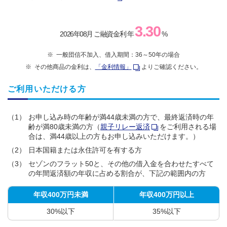
3.30
2026年08月
ご融資金利 年
%
一般団信不加入、借入期間：36～50年の場合
その他商品の金利は、
「金利情報」
よりご確認ください。
ご利用いただける方
（1）
お申し込み時の年齢が満44歳未満の方で、最終返済時の年
齢が満80歳未満の方（
親子リレー返済
をご利用される場
合は、満44歳以上の方もお申し込みいただけます。）
（2）
日本国籍または永住許可を有する方
（3）
セゾンのフラット50と、その他の借入金を合わせたすべて
の年間返済額の年収に占める割合が、下記の範囲内の方
年収400万円未満
年収400万円以上
30%以下
35%以下