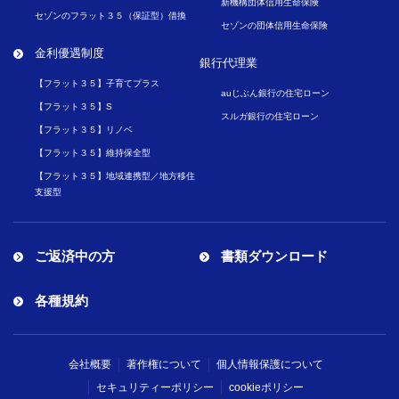
新機構団体信用生命保険
セゾンのフラット３５（保証型）借換
セゾンの団体信用生命保険
金利優遇制度
銀行代理業
【フラット３５】子育てプラス
auじぶん銀行の住宅ローン
【フラット３５】S
スルガ銀行の住宅ローン
【フラット３５】リノベ
【フラット３５】維持保全型
【フラット３５】地域連携型／地方移住
支援型
ご返済中の方
書類ダウンロード
各種規約
会社概要
著作権について
個人情報保護について
セキュリティーポリシー
cookieポリシー