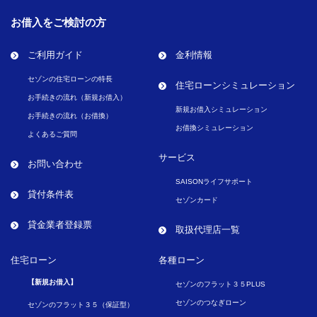
お借入をご検討の方
ご利用ガイド
金利情報
セゾンの住宅ローンの特長
住宅ローンシミュレーション
お手続きの流れ（新規お借入）
新規お借入シミュレーション
お手続きの流れ（お借換）
お借換シミュレーション
よくあるご質問
サービス
お問い合わせ
SAISONライフサポート
貸付条件表
セゾンカード
貸金業者登録票
取扱代理店一覧
住宅ローン
各種ローン
【新規お借入】
セゾンのフラット３５PLUS
セゾンのつなぎローン
セゾンのフラット３５（保証型）