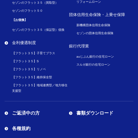
リフォームローン
セゾンのフラット３５（買取型）
セゾンのフラット５０
団体信用生命保険・
上乗せ保障
【お借換】
新機構団体信用生命保険
セゾンのフラット３５（保証型）借換
セゾンの団体信用生命保険
金利優遇制度
銀行代理業
【フラット３５】子育てプラス
auじぶん銀行の住宅ローン
【フラット３５】S
スルガ銀行の住宅ローン
【フラット３５】リノベ
【フラット３５】維持保全型
【フラット３５】地域連携型／地方移住
支援型
ご返済中の方
書類ダウンロード
各種規約