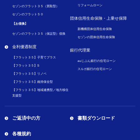
リフォームローン
セゾンのフラット３５（買取型）
セゾンのフラット５０
団体信用生命保険・
上乗せ保障
【お借換】
新機構団体信用生命保険
セゾンのフラット３５（保証型）借換
セゾンの団体信用生命保険
金利優遇制度
銀行代理業
【フラット３５】子育てプラス
auじぶん銀行の住宅ローン
【フラット３５】S
スルガ銀行の住宅ローン
【フラット３５】リノベ
【フラット３５】維持保全型
【フラット３５】地域連携型／地方移住
支援型
ご返済中の方
書類ダウンロード
各種規約