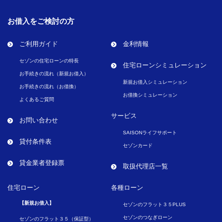
お借入をご検討の方
ご利用ガイド
金利情報
セゾンの住宅ローンの特長
住宅ローンシミュレーション
お手続きの流れ（新規お借入）
新規お借入シミュレーション
お手続きの流れ（お借換）
お借換シミュレーション
よくあるご質問
サービス
お問い合わせ
SAISONライフサポート
貸付条件表
セゾンカード
貸金業者登録票
取扱代理店一覧
住宅ローン
各種ローン
【新規お借入】
セゾンのフラット３５PLUS
セゾンのつなぎローン
セゾンのフラット３５（保証型）