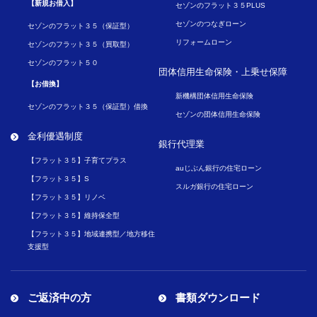
【新規お借入】
セゾンのフラット３５PLUS
セゾンのつなぎローン
セゾンのフラット３５（保証型）
リフォームローン
セゾンのフラット３５（買取型）
セゾンのフラット５０
団体信用生命保険・
上乗せ保障
【お借換】
新機構団体信用生命保険
セゾンのフラット３５（保証型）借換
セゾンの団体信用生命保険
金利優遇制度
銀行代理業
【フラット３５】子育てプラス
auじぶん銀行の住宅ローン
【フラット３５】S
スルガ銀行の住宅ローン
【フラット３５】リノベ
【フラット３５】維持保全型
【フラット３５】地域連携型／地方移住
支援型
ご返済中の方
書類ダウンロード