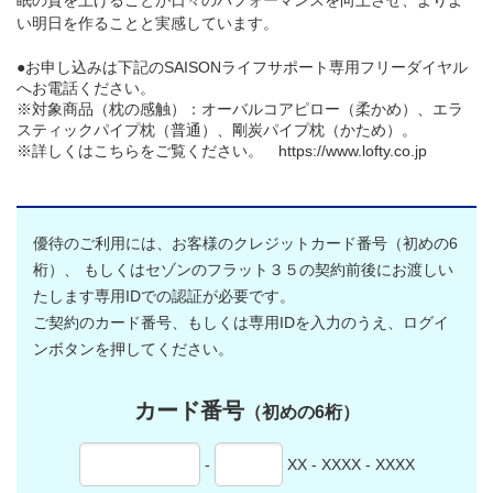
眠の質を上げることが日々のパフォーマンスを向上させ、よりよ
い明日を作ることと実感しています。
●お申し込みは下記のSAISONライフサポート専用フリーダイヤル
へお電話ください。
※対象商品（枕の感触）：オーバルコアピロー（柔かめ）、エラ
スティックパイプ枕（普通）、剛炭パイプ枕（かため）。
※詳しくはこちらをご覧ください。 https://www.lofty.co.jp
優待のご利用には、お客様のクレジットカード番号（初めの6
桁）、
もしくはセゾンのフラット３５の契約前後にお渡しい
たします専用IDでの認証が必要です。
ご契約のカード番号、もしくは専用IDを入力のうえ、ログイ
ンボタンを押してください。
カード番号
（初めの6桁）
-
XX - XXXX - XXXX