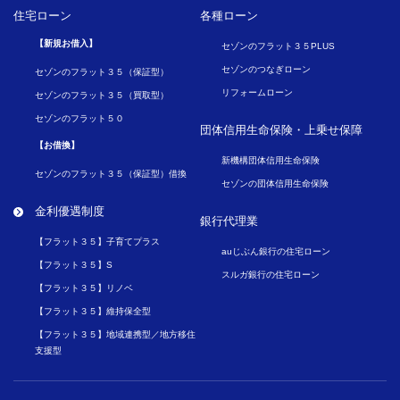
住宅ローン
各種ローン
【新規お借入】
セゾンのフラット３５PLUS
セゾンのつなぎローン
セゾンのフラット３５（保証型）
リフォームローン
セゾンのフラット３５（買取型）
セゾンのフラット５０
団体信用生命保険・
上乗せ保障
【お借換】
新機構団体信用生命保険
セゾンのフラット３５（保証型）借換
セゾンの団体信用生命保険
金利優遇制度
銀行代理業
【フラット３５】子育てプラス
auじぶん銀行の住宅ローン
【フラット３５】S
スルガ銀行の住宅ローン
【フラット３５】リノベ
【フラット３５】維持保全型
【フラット３５】地域連携型／地方移住
支援型