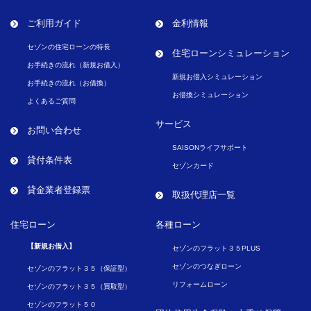
ご利用ガイド
金利情報
セゾンの住宅ローンの特長
住宅ローンシミュレーション
お手続きの流れ（新規お借入）
新規お借入シミュレーション
お手続きの流れ（お借換）
お借換シミュレーション
よくあるご質問
サービス
お問い合わせ
SAISONライフサポート
貸付条件表
セゾンカード
貸金業者登録票
取扱代理店一覧
住宅ローン
各種ローン
【新規お借入】
セゾンのフラット３５PLUS
セゾンのつなぎローン
セゾンのフラット３５（保証型）
リフォームローン
セゾンのフラット３５（買取型）
セゾンのフラット５０