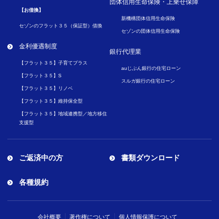
団体信用生命保険・
上乗せ保障
【お借換】
新機構団体信用生命保険
セゾンのフラット３５（保証型）借換
セゾンの団体信用生命保険
金利優遇制度
銀行代理業
【フラット３５】子育てプラス
auじぶん銀行の住宅ローン
【フラット３５】S
スルガ銀行の住宅ローン
【フラット３５】リノベ
【フラット３５】維持保全型
【フラット３５】地域連携型／地方移住
支援型
ご返済中の方
書類ダウンロード
各種規約
会社概要
著作権について
個人情報保護について